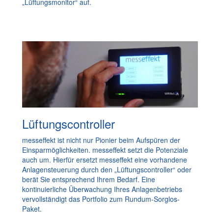
„Lüftungsmonitor“ auf.
Lüftungscontroller
messeffekt ist nicht nur Pionier beim Aufspüren der
Einsparmöglichkeiten. messeffekt setzt die Potenziale
auch um. Hierfür ersetzt messeffekt eine vorhandene
Anlagensteuerung durch den „Lüftungscontroller“ oder
berät Sie entsprechend Ihrem Bedarf. Eine
kontinuierliche Überwachung Ihres Anlagenbetriebs
vervollständigt das Portfolio zum Rundum-Sorglos-
Paket.